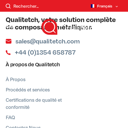
templates/single-faqs.php - Not Found.
Français
Qualitetch, votre solution complète
de composants métalliques
sales@qualitetch.com
+44 (0)1354 658787
À propos de Qualitetch
À Propos
Procédés et services
Certifications de qualité et
conformité
FAQ
Contactez Nous