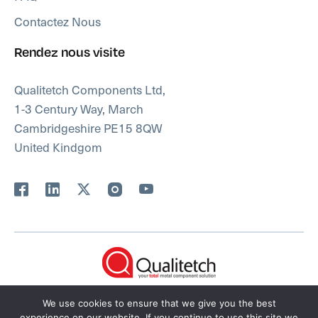
Contactez Nous
Rendez nous visite
Qualitetch Components Ltd,
1-3 Century Way, March
Cambridgeshire PE15 8QW
United Kindgom
Politique De Confidentialité
Plan Du Site
We use cookies to ensure that we give you the best
experience on our website. If you continue to use this site we