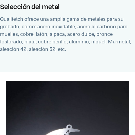
Selección del metal
Qualitetch ofrece una amplia gama de metales para su
grabado, como: acero inoxidable, acero al carbono para
muelles, cobre, latón, alpaca, acero dulce, bronce
fosforado, plata, cobre berilio, aluminio, níquel, Mu-metal,
aleación 42, aleación 52, etc.