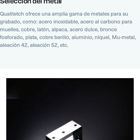
Selección del metal
Qualitetch ofrece una amplia gama de metales para su
grabado, como: acero inoxidable, acero al carbono para
muelles, cobre, latón, alpaca, acero dulce, bronce
fosforado, plata, cobre berilio, aluminio, níquel, Mu-metal,
aleación 42, aleación 52, etc.