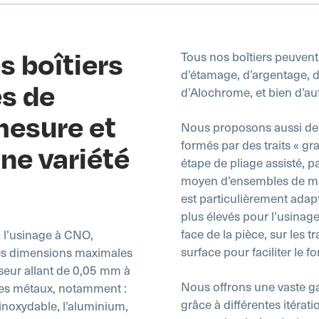
s boîtiers
Tous nos boîtiers peuvent fa
d’étamage, d’argentage, d
es de
d’Alochrome, et bien d’au
mesure et
Nous proposons aussi des 
formés par des traits « gr
ne variété
étape de pliage assisté, p
moyen d’ensembles de matr
est particulièrement adap
plus élevés pour l’usinag
face de la pièce, sur les t
 l’usinage à CNO,
surface pour faciliter le f
. Les dimensions maximales
seur allant de 0,05 mm à
Nous offrons une vaste g
 des métaux, notamment :
grâce à différentes itérati
r inoxydable, l’aluminium,