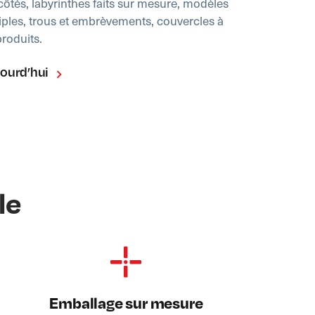
côtés, labyrinthes faits sur mesure, modèles
ples, trous et embrèvements, couvercles à
produits.
jourd’hui
le
Emballage sur mesure