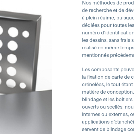
Nos méthodes de produ
de recherche et de dé
à plein régime, puisqu
dédiées pour toutes le
numéro d’identification
les dessins, sans frai
réalisé en même temps 
mentionnés précédem
Les composants peuve
la fixation de carte de
crénelées, le tout éta
matière de conception.
blindage et les boîtier
ouverts ou scellés; no
internes ou externes, 
applications d’étanchéi
servent de blindage cont