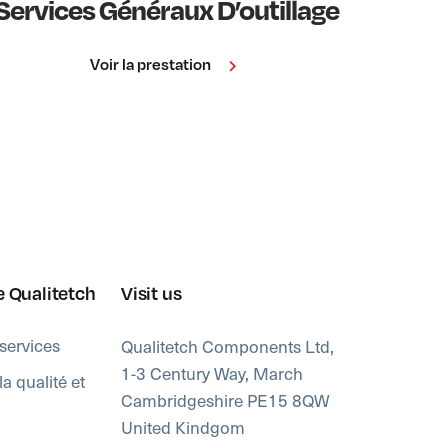
Services Généraux D’outillage
É
Voir la prestation
e Qualitetch
Visit us
services
Qualitetch Components Ltd,
1-3 Century Way, March
a qualité et
Cambridgeshire PE15 8QW
United Kindgom