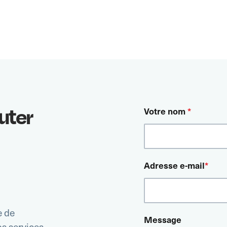
uter
Votre nom
*
Adresse e-mail
*
e de
Message
s services