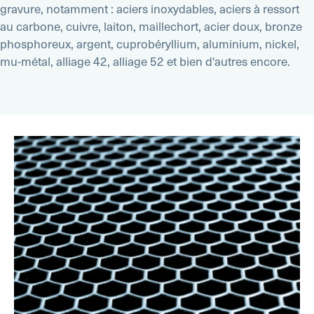
gravure, notamment : aciers inoxydables, aciers à ressort
au carbone, cuivre, laiton, maillechort, acier doux, bronze
phosphoreux, argent, cuprobéryllium, aluminium, nickel,
mu-métal, alliage 42, alliage 52 et bien d'autres encore.